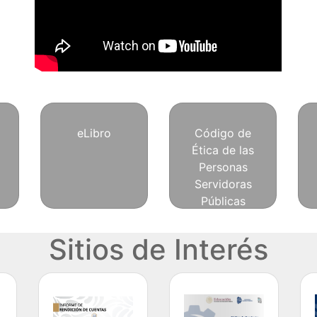
eLibro
Código de
Ética de las
Personas
Servidoras
Públicas
Sitios de Interés