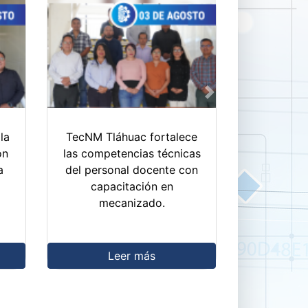
Next
la
TecNM Tláhuac fortalece
on
las competencias técnicas
a
del personal docente con
capacitación en
mecanizado.
Leer más