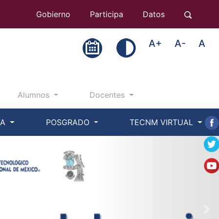
Gobierno
Participa
Datos
A+
A-
A
Alumnos
Docentes
VA
POSGRADO
TECNM VIRTUAL
Ne