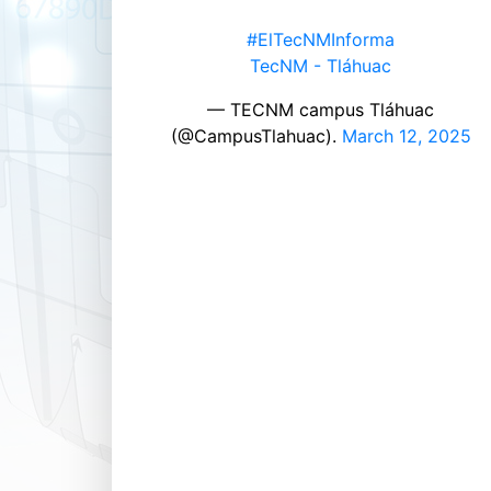
#ElTecNMInforma
TecNM - Tláhuac
— TECNM campus Tláhuac
(@CampusTlahuac).
March 12, 2025